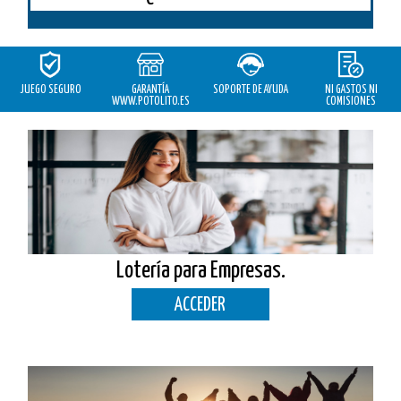
JUEGO SEGURO
GARANTÍA
SOPORTE DE AYUDA
NI GASTOS NI
WWW.POTOLITO.ES
COMISIONES
Lotería para Empresas.
ACCEDER