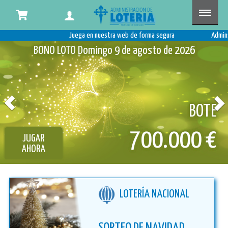
Tu
administración
Juega en nuestra web de forma segura Adminstración
EUROMILLONES
Martes 11 de agosto de 2026
para
comprar
online
Previous
N
BOTE
17.000.000 €
JUGAR
AHORA
LOTERÍA NACIONAL