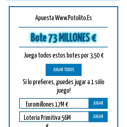
Apuesta Www.Potolito.Es
Bote 73 MILLONES €
Juega todos estos botes por 3,50 €
JUGAR TODOS
Si lo prefieres, ¡puedes jugar a 1 sólo
juego!
JUGAR
Euromillones 17M €
JUGAR
Loteria Primitiva 56M
€