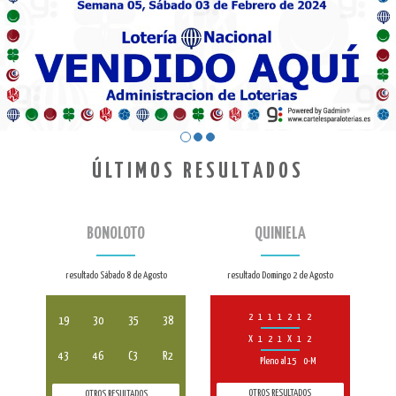
ÚLTIMOS RESULTADOS
BONOLOTO
QUINIELA
resultado Sábado 8 de Agosto
resultado Domingo 2 de Agosto
2
1
1
1
2
1
2
19
30
35
38
X
1
2
1
X
1
2
43
46
C3
R2
Pleno al 15
0-M
OTROS RESULTADOS
OTROS RESULTADOS