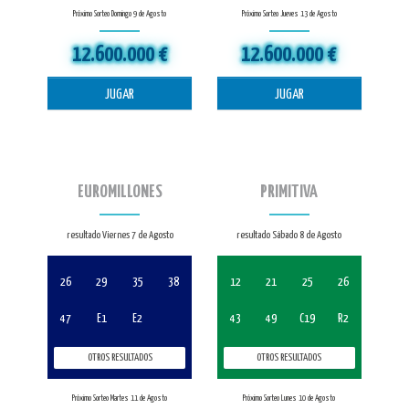
Próximo Sorteo Domingo 9 de Agosto
Próximo Sorteo Jueves 13 de Agosto
12.600.000 €
12.600.000 €
JUGAR
JUGAR
EUROMILLONES
PRIMITIVA
resultado Viernes 7 de Agosto
resultado Sábado 8 de Agosto
26
29
35
38
12
21
25
26
47
E1
E2
43
49
C19
R2
OTROS RESULTADOS
OTROS RESULTADOS
Próximo Sorteo Martes 11 de Agosto
Próximo Sorteo Lunes 10 de Agosto