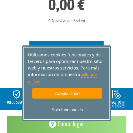
0,00 €
0 Apuestas por Sorteo
AÑADIR A
Utilizamos cookies funcionales y de
CESTA
terceros para optimizar nuestro sitio
web y nuestros servicios. Para más
información mira nuestra
politica de
cookies
Aceptar todo
JUEGO SEGURO
GARANTÍA
SOPORTE DE AYUDA
NI GASTOS NI
WWW.POTOLITO.ES
COMISIONES
Solo funcionales
Cómo Jugar