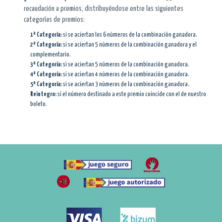
recaudación a premios, distribuyéndose entre las siguientes
categorías de premios:
1ª Categoría:
si se aciertan los 6 números de la combinación ganadora.
2ª Categoría:
si se aciertan 5 números de la combinación ganadora y el
complementario.
3ª Categoría:
si se aciertan 5 números de la combinación ganadora.
4ª Categoría:
si se aciertan 4 números de la combinación ganadora.
5ª Categoría:
si se aciertan 3 números de la combinación ganadora.
Reintegro:
si el número destinado a este premio coincide con el de nuestro
boleto.